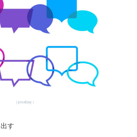
（pixabay）
き出す