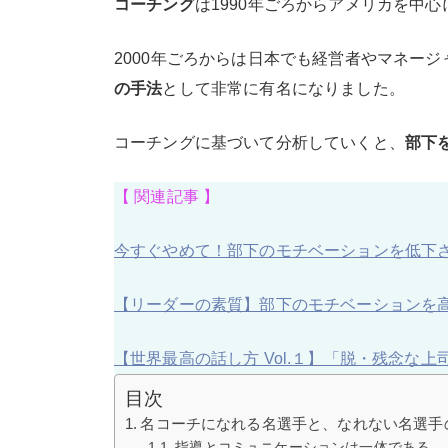
コーチング
は1990年ごろからアメリカを中
2000年ごろからは日本でも経営者やマネー
の手法
として非常に有名になりました。
コーチングに基づいて分析していくと、
部下
【 関連記事 】
今すぐやめて！部下のモチベーションを低下
【リーダーの素質】部下のモチベーションを
【世界最高の話し方 Vol.１】「脱・残念な
目次
名コーチになれる名選手と、なれない名選手
指導とコミュニケーションは一体である