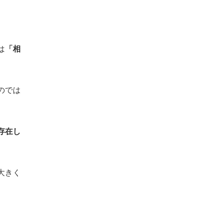
は
「相
のでは
存在し
大きく