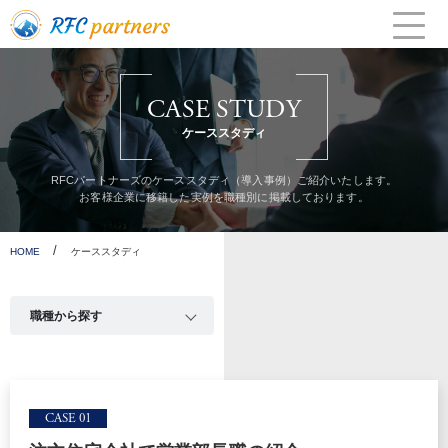
Skip
to
content
CASE STUDY
ケーススタディ
RFCパートナーズのケーススタディ（導入事例）ご紹介いたします。
お客様企業に移籍した実例を職種別に掲載しております。
/
HOME
ケーススタディ
CASE 01