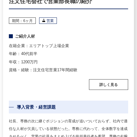
注文住宅会社で営業部長職の紹介
期間：6ヶ月
営業
ご紹介人材
在籍企業：エリアトップ上場企業
年齢：40代前半
年収：1200万円
資格・経験：注文住宅営業17年間経験
詳しく見る
導入背景・経営課題
社長、専務の次に継ぐポジションの育成が追いついておらず、社内で適
任な人材が欠員している状態だった。専務に代わって、全体数字を達成
させるべく、営業の社員をまとめ上げる統括責任者を希望。専務の右腕