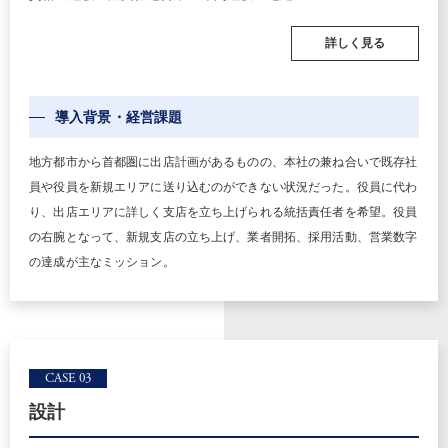
詳しく見る
導入背景・経営課題
地方都市から首都圏に出店計画があるものの、本社の兼ね合いで既存社
員や役員を新規エリアに送り込むのができない状況だった。役員に代わ
り、出店エリアに詳しく支店を立ち上げられる統括責任者を希望。役員
の右腕となって、新規支店の立ち上げ、業者開拓、採用活動、営業数字
の達成が主なミッション。
CASE 03
設計