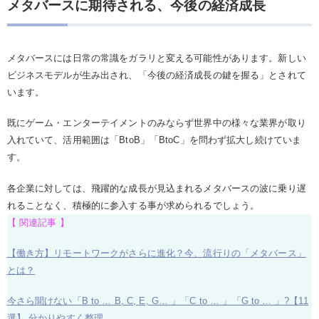
メタバースに期待される、今後の経済成長
メタバースには日常の常識をガラリと変える可能性があります。新しい
ビジネスモデルが生み出され、「今後の経済成長の鍵を握る」とされて
います。
既にゲーム・エンターテイメントのみならず世界中の様々な業界が取り
入れていて、活用範囲は「BtoB」「BtoC」を問わず拡大し続けていま
す。
各企業に対しては、飛躍的な成長が見込まれるメタバースの波に乗り遅
れることなく、積極的に参入する事が求められるでしょう。
【 関連記事 】
【働き方】リモートワークがさらに進化？今、流行りの「メタバース」
とは？
今さら聞けない「B to … B, C, E, G… 」「C to … 」「G to … 」?【11
選】 分かりやすく整理