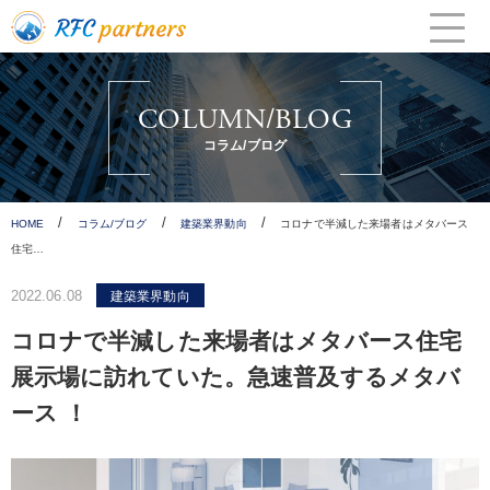
Skip
to
content
COLUMN/BLOG
コラム/ブログ
/
/
/
HOME
コラム/ブログ
建築業界動向
コロナで半減した来場者はメタバース
住宅…
2022.06.08
建築業界動向
コロナで半減した来場者はメタバース住宅
展示場に訪れていた。急速普及するメタバ
ース ！