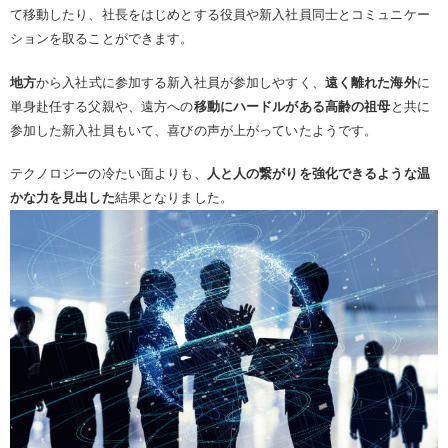
て移動したり、社長をはじめとする役員や新入社員同士とコミュニケー
ションを取ることができます。
地方
から入社式に参加する新入社員が参加しやすく、
遠く離れた海外
に
単身赴任する父親や、遠方への
移動にハードルがある高齢の祖母
と共に
参加した新入社員もいて、喜びの声が上がっていたようです。
テクノロジーの冷たい面よりも、
人と人の繋がりを強化できるような温
かな力を見出した
結果となりました。