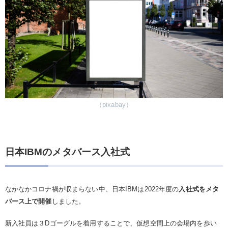
（pixabay）
日本IBMのメタバース入社式
なかなかコロナ禍が収まらない中、日本IBMは2022年度の
入社式をメタ
バース上で開催
しました。
新入社員は３Dゴーグルを着用することで、仮想空間上の会場内を歩い