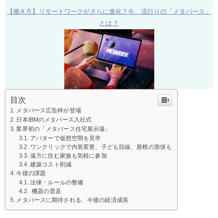
【働き方】リモートワークがさらに進化？今、流行りの「メタバース」
とは？
目次
メタバース広告枠が登場
日本IBMのメタバース入社式
業界初の「メタバース住宅展示場」
アバターで仮想空間を見学
ワンクリックで内装変更、子ども目線、屋根の形状も
遠方に住む家族も気軽に参加
建築コスト削減
今後の課題
法律・ルールの整備
機器の普及
メタバースに期待される、今後の経済成長