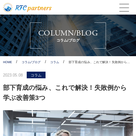
Skip
to
content
COLUMN/BLOG
コラム/ブログ
/
/
/
HOME
コラム/ブログ
コラム
部下育成の悩み、これで解決！失敗例から…
2023.05.08
コラム
部下育成の悩み、これで解決！失敗例から
学ぶ改善策3つ