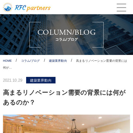
Skip
to
content
COLUMN/BLOG
コラム/ブログ
/
/
/
HOME
コラム/ブログ
建築業界動向
高まるリノベーション需要の背景には
何が…
2021.10.29
建築業界動向
高まるリノベーション需要の背景には何が
あるのか？