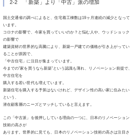
2-2 「新築」より「中古」派の増加
国土交通省の調べによると、住宅着工棟数は19ヶ月連続の減少となって
います。
コロナの影響で、今家を買っていいのか？と悩む人や、ウッドショック
の影響で
建築資材の世界的な高騰により、新築一戸建ての価格が引き上がってい
ることが原因で、
「中古住宅」に注目が集まっています。
今までの”家を買うなら新築”という認識も薄れ、リノベーション前提で、
中古住宅を
購入する若い世代も増えています。
新築住宅を購入する予算はないけれど、デザイン性の高い家に住みたい
という、
潜在顧客層のニーズとマッチしていると言えます。
この「中古派」を後押ししている理由の一つに、日本のリノベーション
技術の高さが
あります。世界的に見ても、日本のリノベーション技術の高さは注目さ