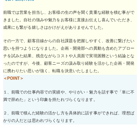
前職では営業を担当し、お客様の生の声を聞く貴重な経験を積む事がで
きました。自社の強みや魅力をお客様に直接お伝えし喜んでいただき、
成果にも繋がる嬉しさはかけがえがありませんでした。
その一方で、顧客目線からの自社課題を把握しやすく、改善に繋げたい
思いを持つようになりました。企画・開発部への異動も含めたアプロー
チを試みた結果、残念ながらコストや人員面で実現困難という結論とな
ったのですが、今後、顧客ニーズの汲み取り経験を活かした企画・開発
に携わりたい思いが強く、転職を決意いたしました。
＜POINT＞
１、前職での仕事内容での実績や、やりがい・魅力を話す事で「単に不
満で辞めた」という印象を持たれづらくなります。
２、前職で積んだ経験の活かし方を具体的に話す事ができれば、理想ば
かりの人だとは思われづらくなります。