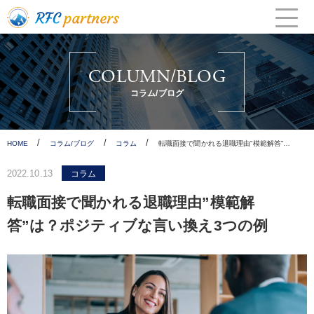
Skip
to
content
COLUMN/BLOG
コラム/ブログ
/
/
/
HOME
コラム/ブログ
コラム
転職面接で聞かれる退職理由”模範解答”…
2022.10.13
コラム
転職面接で聞かれる退職理由”模範解
答”は？ポジティブな言い換え3つの例